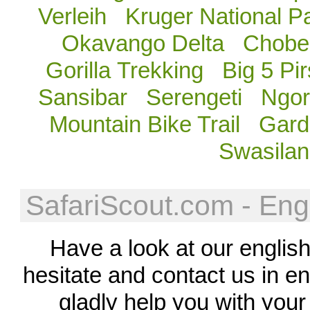
Verleih
Kruger National P
Okavango Delta
Chobe 
Gorilla Trekking
Big 5 Pi
Sansibar
Serengeti
Ngor
Mountain Bike Trail
Gard
Swasila
SafariScout.com - Eng
Have a look at our englis
hesitate and contact us in eng
gladly help you with your