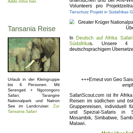
untersuchen und bei Anti-Wil
Addo Infos hier.
Volunteers pro Projektzeit
Tierschutz Projekt in Südafrikas 
Tansania Reise
In
Deutsch auf Afrika Safari
Südafrika
s. Unsere 4 
deutschsprachigem Übersetzer
Urlaub in der Kleingruppe
+++Erneut von Geo Saison
bis 6 Personen. Mit
empf
Serengeti + Ngorongoro
SafariScout.com ist Ihr Afri
Safari, Tarangire
Nationalpark und Natron
Reisen im südlichen und östl
See im Landcruiser.
Zur
Gruppenreisen, individuell 
Tansania Safari
und Spezial-Safaris in S
Mosambik, Simbabwe, Sambi
Malawi.