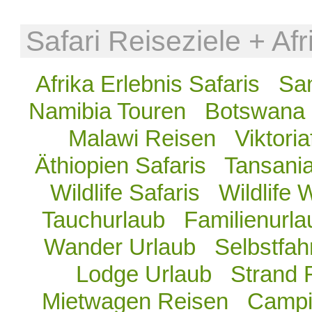
Safari Reiseziele + Af
Afrika Erlebnis Safaris
San
Namibia Touren
Botswana 
Malawi Reisen
Viktoria
Äthiopien Safaris
Tansania
Wildlife Safaris
Wildlife 
Tauchurlaub
Familienurla
Wander Urlaub
Selbstfah
Lodge Urlaub
Strand 
Mietwagen Reisen
Campi