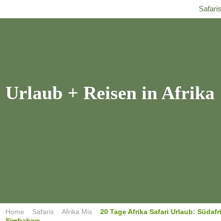
Freiwilligen Safaris
Home
Angebote
Safari
Urlaub + Reisen
in Afrika
Home
Safaris
Afrika Mix
20 Tage Afrika Safari Urlaub: Südaf
Simbabwe