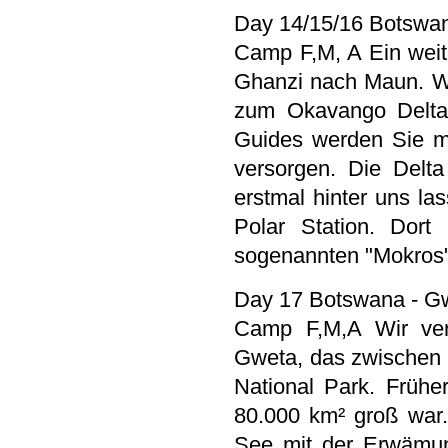
Day 14/15/16 Botswan
Camp F,M, A Ein weite
Ghanzi nach Maun. W
zum Okavango Delta,
Guides werden Sie mi
versorgen. Die Delt
erstmal hinter uns la
Polar Station. Dort
sogenannten "Mokro
Day 17 Botswana - G
Camp F,M,A Wir ver
Gweta, das zwischen
National Park. Frühe
80.000 km² groß war.
See mit der Erwämun