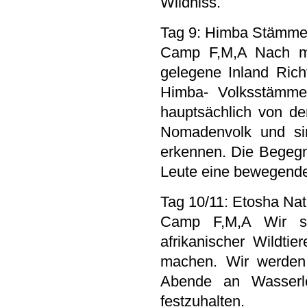
Wildniss.
Tag 9: Himba Stämm
Camp F,M,A Nach mor
gelegene Inland Rich
Himba- Volksstämme
hauptsächlich von de
Nomadenvolk und sin
erkennen. Die Begegnu
Leute eine bewegen
Tag 10/11: Etosha Nat
Camp F,M,A Wir st
afrikanischer Wildt
machen. Wir werden 
Abende an Wasserlö
festzuhalten.