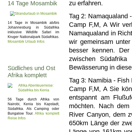
zu erfahren.
14 Tage Mosambik
Tag 2: Namaqualand -
14 Tage in Mosambik ab/bis
Camp F,M, A Wir ver
Johannesburg in Südafrika
Namaqualand in Richt
inklusive Wildlife Safari im
Kruger Nationalpark Südafrikas.
wir gemeinsam unter
Mosambik Urlaub Infos
besser kennen. Der 
zwischen Südafrika 
Bewässerung in dies
Südliches und Ost
Afrika komplett
Tag 3: Namibia - Fish
Camp F,M, A Sie könn
entspannt am Flußuf
56 Tage durch Afrika von
Nairobi, Kenia bis Kapstadt,
möchten. Nach dem M
Südafrika. Als Camping oder
River Canyon, dem zw
Bungalow Tour.
Afrika komplett
Reise Infos
650km Länge der zweit
Länge von 161km von