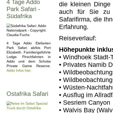
4 Tage Addo
die kleinen Dinge
Park Safari -
auch für Sie zu 
Südafrika
Safarifirma, die Ih
Erfahrung.
Reiseverlauf:
4 Tage Addo Elefanten
Park Safari ab/bis Port
Höhepunkte inklu
Elizabeth. Familiengeführte
• Windhoek Stadt-
Lodge. Pirschfahrten in
Addo und dem Schotia
• Privates Namib D
Private Game Reserve.
Addo Infos hier.
• Wildbeobachtung
• Wildbeobachtun
• Wüsten-Nachtfah
Ostafrika Safari
• Ausflug im Allra
• Sesriem Canyon
• Walvis Bay (Walv