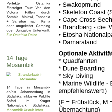
• Swakopmund
Perfekte Ostafrika
Einsteiger Tour: Von den
• Skeleton Coast (
Victoria Fällen durch
Sambia, Malawi, Tansania
• Cape Cross Seeh
+ Sansibar nach Kenia
• Brandberg - die '
oder umgekehrt. Camping
oder Bungalow Unterkunft.
• Etosha Nationalp
Zur Ostafrika Reise
• Damaraland
Optionale Aktivitä
14 Tage
* Quadfahrten
Mosambik
* Dune Boarding
* Sky Diving
* Marine Wildlife 
14 Tage in Mosambik
empfehlenswert!)
ab/bis Johannesburg in
Südafrika inklusive Wildlife
(F = Frühstück, M 
Safari im Kruger
Nationalpark Südafrikas.
Übernachtung)
Mosambik Urlaub Infos