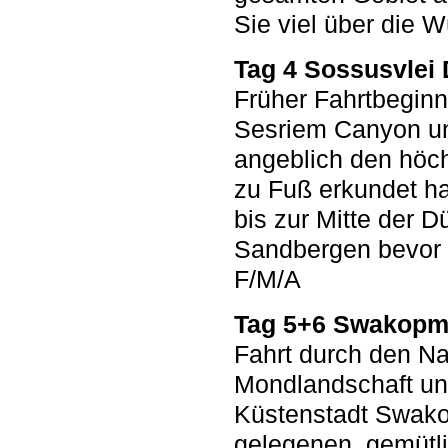
Sie viel über die 
Tag 4 Sossusvlei
Früher Fahrtbeginn
Sesriem Canyon un
angeblich den höch
zu Fuß erkundet h
bis zur Mitte der D
Sandbergen bevor 
F/M/A
Tag 5+6 Swakop
Fahrt durch den Na
Mondlandschaft und
Küstenstadt Swako
gelegenen, gemütl