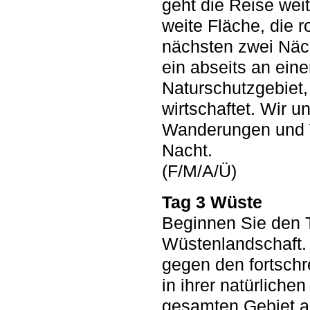
geht die Reise wei
weite Fläche, die 
nächsten zwei Näch
ein abseits an ein
Naturschutzgebiet
wirtschaftet. Wir 
Wanderungen und W
Nacht.
(F/M/A/Ü)
Tag 3 Wüste
Beginnen Sie den T
Wüstenlandschaft. 
gegen den fortschr
in ihrer natürlich
gesamten Gebiet au