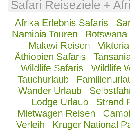
Safari Reiseziele + Af
Afrika Erlebnis Safaris
San
Namibia Touren
Botswana 
Malawi Reisen
Viktoria
Äthiopien Safaris
Tansania
Wildlife Safaris
Wildlife 
Tauchurlaub
Familienurla
Wander Urlaub
Selbstfah
Lodge Urlaub
Strand 
Mietwagen Reisen
Campi
Verleih
Kruger National P