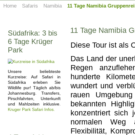
Home
Safaris
Namibia
11 Tage Namibia Gruppenre
11 Tage Namibia G
Südafrika: 3 bis
6 Tage Krüger
Diese Tour ist als
Park
Das Land der uner
Regen anzuflehe
Unsere beliebteste
hunderte Kilomet
Kurzreise: Auf Safari in
Südafrika erleben Sie
wundert und verblü
Wildlife pur! Täglich ab/bis
rauen Umgebung 
Johannesburg. Transfers,
Pirschfahrten, Unterkunft
bekannten Highlig
und Mahlzeiten inklusive.
Kruger Park Safari Infos.
konzentriert sich
normalen Weg a
Flexibilität, Kom