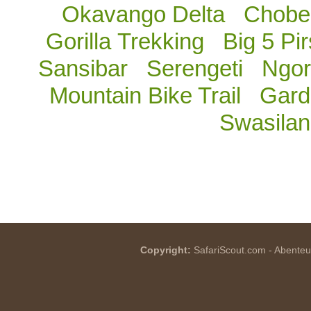
Okavango Delta
Chobe 
Gorilla Trekking
Big 5 Pi
Sansibar
Serengeti
Ngor
Mountain Bike Trail
Gard
Swasila
Copyright:
SafariScout.com - Abenteue